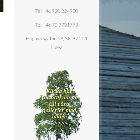
Tel:+46 920 224920
Tel:+46 70 3701773
Hagaviksgatan 18, SE-974 41
Luleå