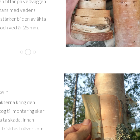
n tittar på vedväggen
mmans med vedens
rstärker bilden av äkta
a och ved är 25 mm.
keln
akterna kring den
kog till montering sker
a ta skada. Innan
 frisk fast näver som