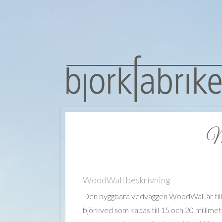
Må
WoodWall beskrivning
Den byggbara vedväggen WoodWall är til
björkved som kapas till 15 och 20 millim