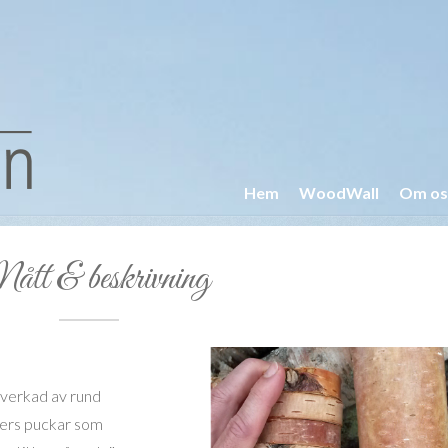
Hem
WoodWall
Om os
tt & beskrivning
lverkad av rund
eters puckar som