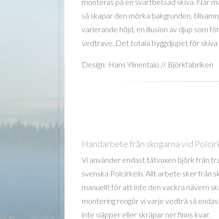
monteras på en svartbetsad skiva. När ma
så skapar den mörka bakgrunden, tillsa
varierande höjd, en illusion av djup som fö
vedtrave. Det totala byggdjupet för skiv
Design: Hans Ylinentalo // Björkfabriken
Handarbete från skogarna vid Polcir
Vi använder endast tätvuxen björk från tr
svenska Polcirkeln. Allt arbete sker från s
manuellt för att inte den vackra nävern sk
montering rengör vi varje vedträ så endast
inte släpper eller skräpar ner finns kvar.