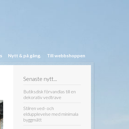
s
Nytt & på gång.
Till webbshoppen
Senaste nytt...
Butiksdisk förvandlas till en
dekorativ vedtrave
Stilren ved- och
eldupplevelse med minimala
byggmått